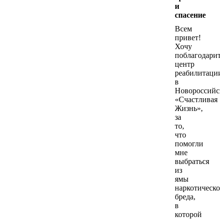
и
спасение
Всем
привет!
Принудительное лечение
Хочу
поблагодари
центр
реабилитаци
в
Новороссийс
«Счастливая
Жизнь»,
за
то,
что
помогли
мне
АРТ-терапия и анализ чувств в центре Новороссийск
выбраться
из
ямы
наркотическо
бреда,
в
которой