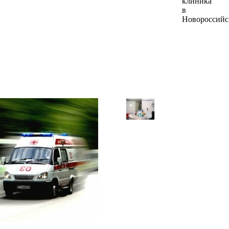
клиника
в
Новороссийс