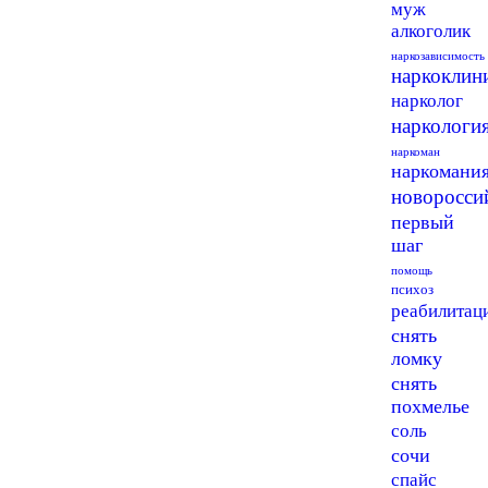
муж
алкоголик
наркозависимость
наркоклин
нарколог
наркологи
наркоман
наркомани
новоросси
первый
шаг
помощь
психоз
реабилитац
снять
ломку
снять
похмелье
соль
сочи
спайс