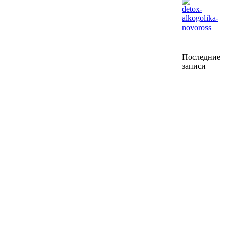
Детоксикация при алкоголизме наркомании
Последние
записи
Лечение от амфетамина