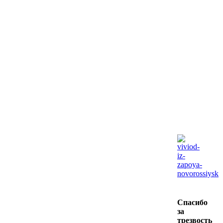
Снять ломку Новороссийск
Спасибо
за
трезвость