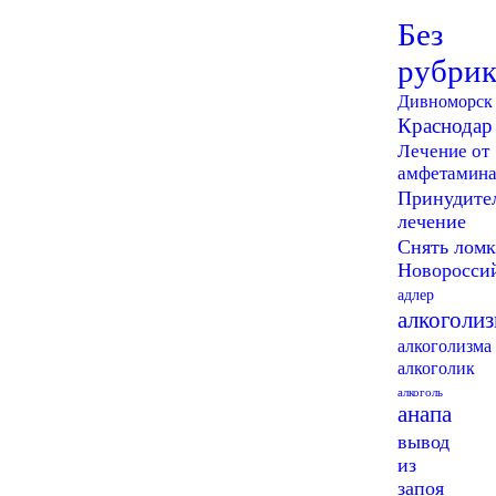
Без
рубри
Дивноморск
Краснодар
Лечение от
амфетамин
Принудите
лечение
Снять лом
Новоросси
адлер
алкоголи
алкоголизма
алкоголик
алкоголь
анапа
вывод
из
запоя