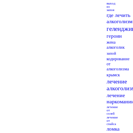
выход
из
запоя
где лечить
алкоголизм
геленджи
героин
жена
алкоголик
запой
кодирование
от
алкоголизма
крымск
лечение
алкоголиз
лечение
наркомани
лечение
от
солей
лечение
от
спайса
ломка