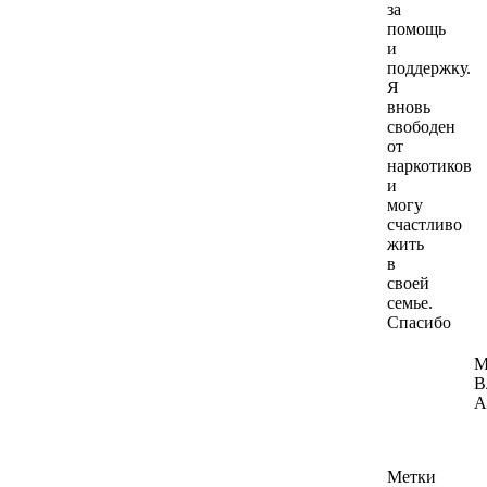
за
помощь
и
поддержку.
Я
вновь
свободен
от
наркотиков
и
могу
счастливо
жить
в
своей
семье.
Спасибо
М
В
А
Метки