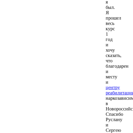
я
был.
Я
прошел
весь
курс
1
год
и
хочу
Отказ от алкоголя: что хорошего происходит в организме?
сказать,
что
благодарен
и
месту
и
центру
реабилитаци
наркозависи
в
Новороссийс
Спасибо
Руслану
и
Сергею